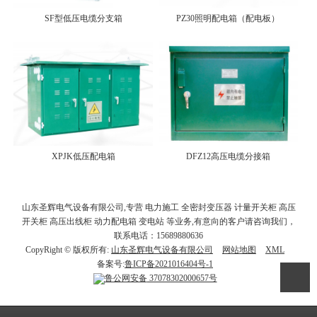
SF型低压电缆分支箱
PZ30照明配电箱（配电板）
XPJK低压配电箱
DFZ12高压电缆分接箱
山东圣辉电气设备有限公司,专营 电力施工 全密封变压器 计量开关柜 高压
开关柜 高压出线柜 动力配电箱 变电站 等业务,有意向的客户请咨询我们，
联系电话：15689880636
CopyRight © 版权所有:
山东圣辉电气设备有限公司
网站地图
XML
备案号:
鲁ICP备2021016404号-1
鲁公网安备
37078302000657号