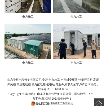
电力施工
电力施工
电力施工
电力施工
山东圣辉电气设备有限公司,专营 电力施工 全密封变压器 计量开关柜 高压
开关柜 高压出线柜 动力配电箱 变电站 等业务,有意向的客户请咨询我们，
联系电话：15689880636
CopyRight © 版权所有:
山东圣辉电气设备有限公司
网站地图
XML
备案号:
鲁ICP备2021016404号-1
鲁公网安备
37078302000657号